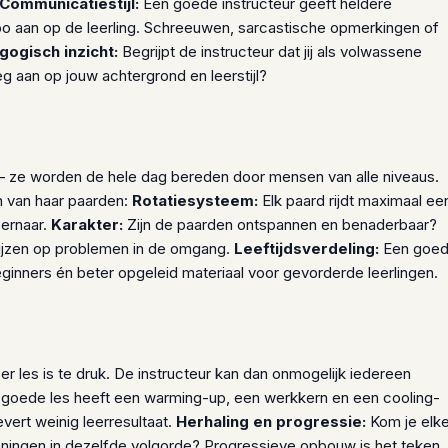
Communicatiestijl:
Een goede instructeur geeft heldere
empo aan op de leerling. Schreeuwen, sarcastische opmerkingen of
ogisch inzicht:
Begrijpt de instructeur dat jij als volwassene
leg aan op jouw achtergrond en leerstijl?
ze worden de hele dag bereden door mensen van alle niveaus.
n van haar paarden:
Rotatiesysteem:
Elk paard rijdt maximaal ee
 ernaar.
Karakter:
Zijn de paarden ontspannen en benaderbaar?
ijzen op problemen in de omgang.
Leeftijdsverdeling:
Een goe
ginners én beter opgeleid materiaal voor gevorderde leerlingen.
er les is te druk. De instructeur kan dan onmogelijk iedereen
goede les heeft een warming-up, een werkkern en een cooling-
evert weinig leerresultaat.
Herhaling en progressie:
Kom je elk
feningen in dezelfde volgorde? Progressieve opbouw is het teken