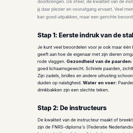
doorbrengen. De sfeer, de kwaliteit van de ins
jij daar plezier en vooruitgang ervaart. Veel m
kan goed uitpakken, maar een gerichte beoordel
Stap 1: Eerste indruk van de sta
Je kunt veel beoordelen voor je ook maar één
geeft aan hoe de eigenaar met zijn dieren omg
rode vlaggen.
Gezondheid van de paarden:
goed lichaamsgewicht. Schriele paarden, zichtb
Zijn zadels, bridles en andere uitrusting sch
duiden op nalatigheid.
Water en voer:
Paarden
drinkbakken zijn een slechte teken.
Stap 2: De instructeurs
De kwaliteit van de instructeur maakt of breekt
zijn de FNRS-diploma's (Federatie Nederlandse