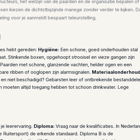
tructeurs, het welzijn van de paarden en de organisatie bepalen of
ensen kiezen de dichtstbijzijnde manege zonder verder te kijken. D
ing voor je aanmeldt bespaart teleurstelling.
l
 les hebt gereden:
Hygiëne:
Een schone, goed onderhouden stal
aat. Stinkende boxen, opgehoopt strooisel en vieze gangen zijn
Paarden met schone, glanzende vachten, helder ogen en een
are ribben of ooglopen zijn alarmsignalen.
Materiaalonderhoud
oon en niet beschadigd? Gebarsten leer of ontbrekende bestanddel
 moeten altijd toegang hebben tot schoon drinkwater. Lege
 je leerervaring.
Diploma:
Vraag naar de kwalificaties. In Nederla
 Ruitersport) de erkende standaard. Diploma B is de