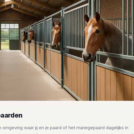
paarden
 omgeving waar jij en je paard of het manegepaard dagelijks in