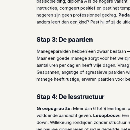
basisopleiding; diploma A is de hogere variant.
instructies, corrigeert positief en past het t
negeren zijn geen professioneel gedrag.
Pedag
anders leert dan een kind? Past hij of zij de uit
Stap 3: De paarden
Manegepararden hebben een zwaar bestaan — 
Maar een goede manege zorgt voor het welzij
aantal uren per dag en heeft vrije dagen. Vraag
Gespannen, angstige of agressieve paarden w
manege heeft rustige, ervaren paarden voor be
Stap 4: De lesstructuur
Groepsgrootte:
Meer dan 6 tot 8 leerlingen p
voldoende aandacht geven.
Lesopbouw:
Een 
down. Willekeurig rondrijden zonder structuur l
les nieuwe dingen leren of rijd je dezelfde oe