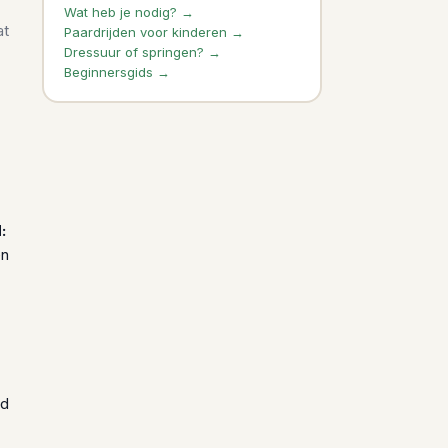
Wat heb je nodig? →
at
Paardrijden voor kinderen →
Dressuur of springen? →
Beginnersgids →
:
en
nd