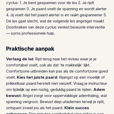
cyclus: 1. Je bent gespannen voor de les 2. Je rijdt
gespannen 3. Je paard voelt de spanning en wordt alerter
4. Jij voelt dat het paard alerter is en raakt gespannener 5.
De les gaat slecht, wat de volgende les angstiger maakt
Doorbreken van deze cyclus vereist bewuste interventie
— soms professionele hulp.
Praktische aanpak
Verlaag de lat:
Rijd terug naar het niveau waar je je
comfortabel voelt, ook als dat 'te makkelijk' lijkt.
Comfortzone uitbreiden kan pas als de comfortzone goed
voelt.
Kies het juiste paard:
Rijangst op een moeilijk of
prikkelbaar paard herstelt niet vanzelf. Vraag je instructeur
om tijdelijk op een rustig, geduldig paard te rijden.
Adem
bewust:
Angst zorgt voor oppervlakkige ademhaling, wat
spanning vergroot. Bewust diep uitademen terwijl je rijdt,
ontspant zowel jou als het paard.
Klein succes
opbouwen:
Drie minuten comfortabel stap rijden is een